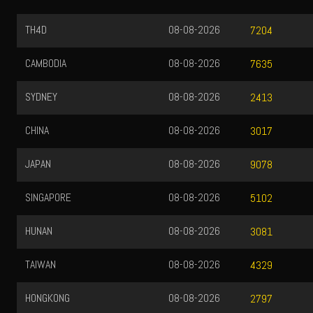
TH4D
08-08-2026
7204
CAMBODIA
08-08-2026
7635
SYDNEY
08-08-2026
2413
CHINA
08-08-2026
3017
JAPAN
08-08-2026
9078
SINGAPORE
08-08-2026
5102
HUNAN
08-08-2026
3081
TAIWAN
08-08-2026
4329
HONGKONG
08-08-2026
2797