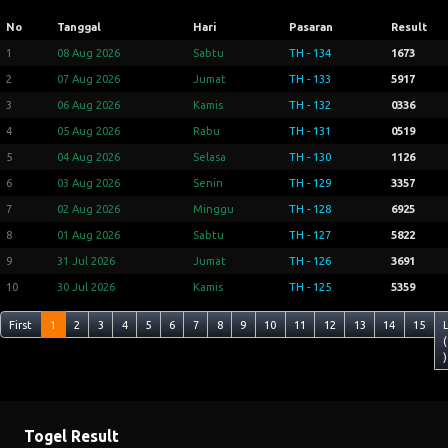
No
Tanggal
Hari
Pasaran
Result
1
08 Aug 2026
Sabtu
TH - 134
1673
2
07 Aug 2026
Jumat
TH - 133
5917
3
06 Aug 2026
Kamis
TH - 132
0336
4
05 Aug 2026
Rabu
TH - 131
0519
5
04 Aug 2026
Selasa
TH - 130
1126
6
03 Aug 2026
Senin
TH - 129
3357
7
02 Aug 2026
Minggu
TH - 128
6925
8
01 Aug 2026
Sabtu
TH - 127
5822
9
31 Jul 2026
Jumat
TH - 126
3691
10
30 Jul 2026
Kamis
TH - 125
5359
First
1
2
3
4
5
6
7
8
9
10
11
12
13
14
15
(
)
Togel Result