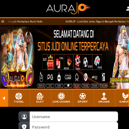
il Banyak Perkalian Pasti Hoki
AURAJP - Link Slot Jelas Ngasil Banyak Perkalian Pasti 
TOGEL
SLOT
LIVE CASINO
SPORT
ARCADE
SABU