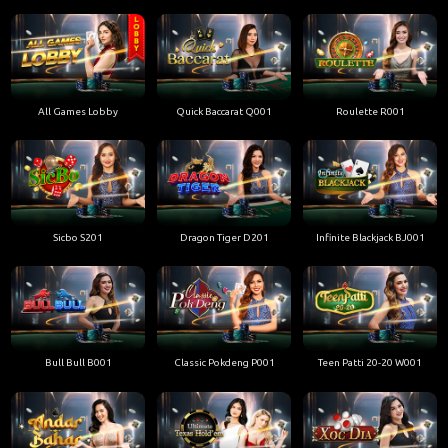
All Games Lobby
Quick Baccarat Q001
Roulette R001
Sicbo S201
Dragon Tiger D201
Infinite Blackjack BJ001
Bull Bull B001
Classic Pokdeng P001
Teen Patti 20-20 W001