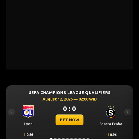
GUE QUALIFIERS
UEFA CHAMPIONS LEAGUE Q
— 02:00 WIB
August 12, 2026 — 01:3
0
0 : 0
Previous
Next
OW
BET NOW
Sparta Praha
SK Sturm Graz
-1
0.96
-0.5
0.95